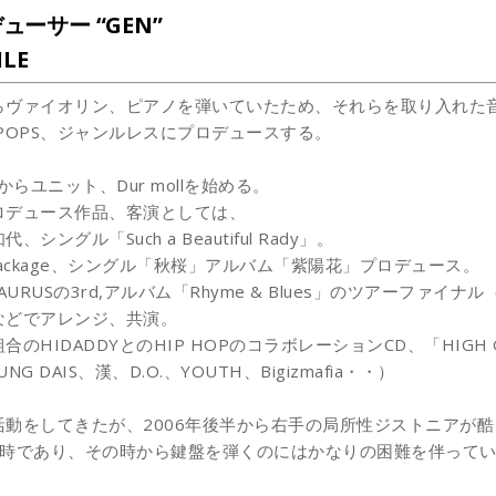
ューサー “GEN”
ILE
らヴァイオリン、ピアノを弾いていたため、
それらを取り入れた
、POPS、ジャンルレスにプロデュースする。
年からユニット、Dur mollを始める。
ロデュース作品、客演としては、
、シングル「Such a Beautiful Rady」。
l package、シングル「秋桜」アルバム「紫陽花」
プロデュース。
SAURUSの3rd,アルバム「Rhyme & Blues」のツアーファイナル
などでアレンジ、共演。
合のHIDADDYとのHIP HOPのコラボレーションCD、「HIGH G
NG DAIS、漢、D.O.、YOUTH、Bigizmafia・・
）
活動をしてきたが、
2006年後半から右手の局所性ジストニアが
の時であり、
その時から鍵盤を弾くのにはかなりの困難を伴ってい