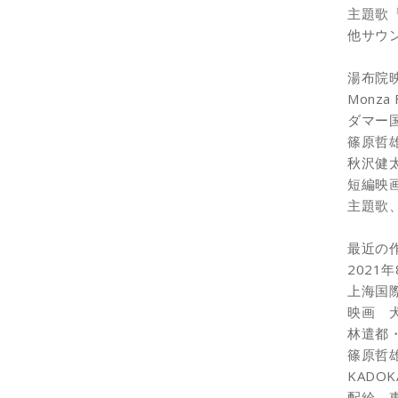
主題歌「S
他サウ
湯布院
Monza 
ダマー国
篠原哲
秋沢健
短編映
主題歌
最近の
2021
上海国際
映画 
林遣都
篠原哲
KADOK
配給 