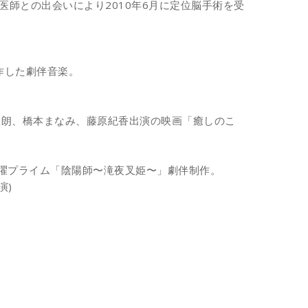
医師との出会いにより2010年6月に定位脳手術
を受
作した劇伴音楽。
太朗、橋本まなみ、藤原紀香出演の映画「
癒しのこ
曜プライム「陰陽師〜滝夜叉姫〜」劇伴制作。
演)