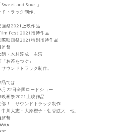
weet and Sour 」
ンドトラック制作。
映画祭2021上映作品
Film Fest 2021招待作品
際映画祭2021特別招待作品
雄監督
太朗・木村達成 主演
画「お茶をつぐ」
、サウンドトラック制作。
作品では
年8月22日全国ロードショー
映画祭2021上映作品
犬部！ サウンドトラック制作
・中川大志・大原櫻子・朝香航大 他。
雄監督
AWA
東宝