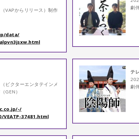
20
劇
（VAPからリリース）制作
jp/data/
alpvn3jsxw.
html
」
テ
2
ク（
ビクターエンタテインメ
劇
（GEN）
.co.jp/-/
0/VEATP-
37481.html