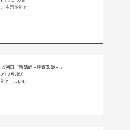
21年限定公開
伴、主題歌制作
レビ朝日「陰陽師－滝夜叉姫－」
020年3月放送
伴制作（GEN）