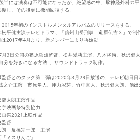
8年後半には演奏は不可能になったが、絶望感の中、
脳神経外科の平
回復し、その後更に機能回復する。
、
2015年初のインストルメンタルアルバムのリリースをする。
は松平健主演テレビドラマ、「信州山岳刑事 道原伝吉３」で制
mollは2017年4月より、新メンバーにより再始動。
年7月3日公開の篠原哲雄監督、松井愛莉主演、
八木将康、秋沢健
-自分を好きになる方法-」
サウンドトラック制作。
監督とのタッグ第二弾は2020年3月29日放送の、
テレビ朝日日
木蔵之介主演 市原隼人、剛力彩芽、竹中直人、秋沢健太朗、他出
沢健太朗主演作品
文字映画祭特別協力
画祭2021上映作品
也監督
太朗・反橋宗一郎 主演
画「ミスりんご」