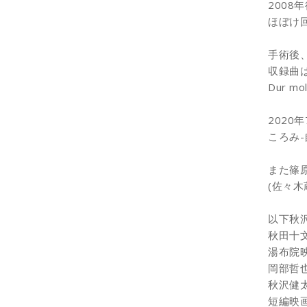
200
ほぼけ
手術後
収録曲
Dur 
2020
ころみ
また篠原
(佐々
以下秋
秋田十
湯布院映
岡部哲
秋沢健
短編映