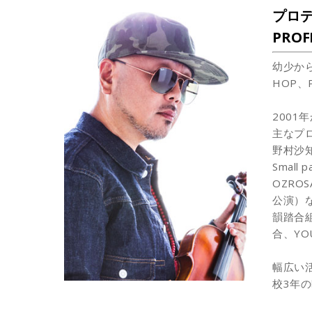
プロデ
PROF
幼少か
HOP
2001
主なプ
野村沙知代
Smal
OZRO
公演）
韻踏合組
合、YOU
幅広い
校3年