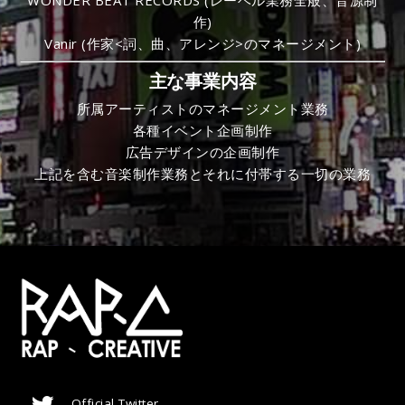
作)
Vanir (作家<詞、曲、アレンジ>のマネージメント)
主な事業内容
所属アーティストのマネージメント業務
各種イベント企画制作
広告デザインの企画制作
上記を含む音楽制作業務とそれに付帯する一切の業務
Official Twitter