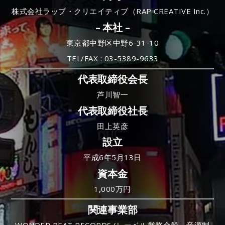
株式会社ラップ・クリエイティブ（RAP CREATIVE Inc.）
– 本社 –
東京都中野区中野6-31-10
TEL/FAX : 03-5389-9633
代表取締役会長
芦川智一
代表取締役社長
田上英彦
設立
平成6年5月13日
資本金
1,000万円
関連事業部
WONDER BEAT RECORDS (レーベル業務全般、音源制