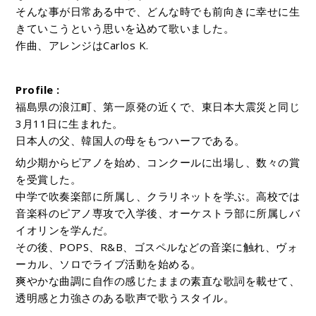
そんな事が日常ある中で、どんな時でも前向きに幸せに生
きていこうという思いを込めて歌いました。
作曲、アレンジは
Carlos K.
Profile :
福島県の浪江町、第一原発の近くで、東日本大震災と同じ
3月11日に生まれた。
日本人の父、韓国人の母をもつハーフである。
幼少期からピアノを始め、コンクールに出場し、数々の賞
を受賞した。
中学で吹奏楽部に所属し、クラリネットを学ぶ。高校では
音楽科のピアノ専攻で入学後、オーケストラ部に所属しバ
イオリンを学んだ。
その後、POPS、R&B、ゴスペルなどの音楽に触れ、ヴォ
ーカル、ソロでライブ活動を始める。
爽やかな曲調に自作の感じたままの素直な歌詞を載せて、
透明感と力強さのある歌声で歌うスタイル。