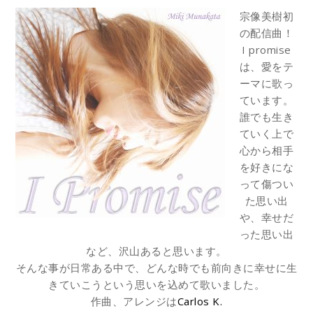
宗像美樹初
の配信曲！
I promise
は、愛をテ
ーマに歌っ
ています。
誰でも生き
ていく上で
心から相手
を好きにな
って傷つい
た思い出
や、幸せだ
った思い出
など、沢山あると思います。
そんな事が日常ある中で、どんな時でも前向きに幸せに生
きていこうという思いを込めて歌いました。
作曲、アレンジは
Carlos K.