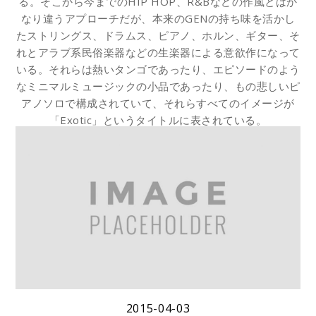
る。そこから今までのHIP HOP、R&Bなどの作風とはか
なり違うアプローチだが、本来のGENの持ち味を活かし
たストリングス、ドラムス、ピアノ、ホルン、ギター、そ
れとアラブ系民俗楽器などの生楽器による意欲作になって
いる。それらは熱いタンゴであったり、エピソードのよう
なミニマルミュージックの小品であったり、もの悲しいピ
アノソロで構成されていて、それらすべてのイメージが
「Exotic」というタイトルに表されている。
なお、2015年4月8日にテレビ東京系、水曜ミステリー
9「信州山岳刑事 道原伝吉3」にて収録曲全曲が使われ、
以後、同シリーズに使われていく予定。
GEN「Exotic」商品情報
iTunes Music Store GEN「Exotic」
2015-04-03