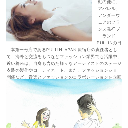
動の他に、
アパレル、
アンダーウ
ェアのフラ
ンス発祥ブ
ランド
PULLINの日
本第一号店であるPULLIN JAPAN 原宿店の責任者とし
て、海外と交流をもつなどファッション業界でも活躍中。
近い将来は、自身も含めた様々なアーティストのステージ
衣装の製作やコーディネート、また、ファッションショー
開催など、音楽とファッションのコラボレーションを企画
し、東日本大震災のチャリティーや復興支援を行ないたい
と考えている。
音楽とファッションを通して、沢山の人に幸せと希望を感
じてもらうことを強く望み、活動を続けている。
SPACE SHOWER MUSIC アーティストページ
宗像美樹 Twitter