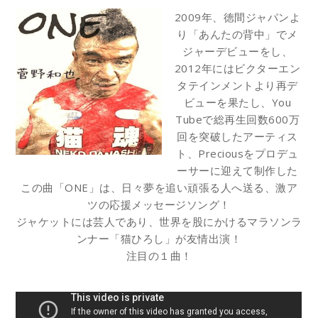
2009年、徳間ジャパンよ
り「あんたの背中」でメ
ジャーデビューをし、
2012年にはビクターエン
タテインメントより再デ
ビューを果たし、You
Tubeで総再生回数600万
回を突破したアーティス
ト、Preciousをプロデュ
ーサーに迎えて制作した
この曲「ONE」は、日々夢を追い頑張る人へ送る、激ア
ツの応援メッセージソング！
ジャケットには芸人であり、世界を股にかけるマラソンラ
ンナー「猫ひろし」が友情出演！
注目の１曲！