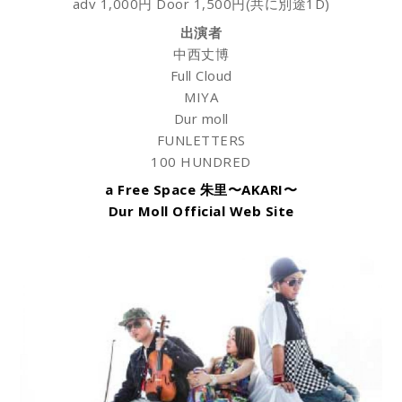
adv 1,000円 Door 1,500円(共に別途1D)
出演者
中西丈博
Full Cloud
MIYA
Dur moll
FUNLETTERS
100 HUNDRED
a Free Space 朱里〜AKARI〜
Dur Moll Official Web Site