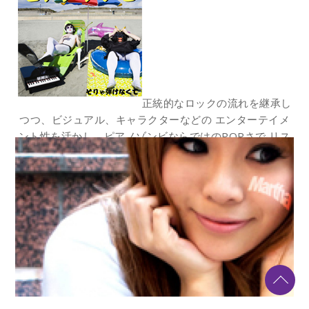
正統的なロックの流れを継承し
つつ、ビジュアル、キャラクターなどの エンターテイメ
ント性を活かし、ピアノゾンビならではのPOPさで リス
ナーをキャッチする。ピアノゾンビの最新アルバム 「そ
りゃ弾けなくて」が2011年8月11日に発売いたします。
正統的なロックの流れを継承しつつ、ビジュアル、キャラ
クターなどの エンターテイメント性を活かし、ピアノゾ
ンビならではのPOPさで リスナーをキャッチします。
WONDER BEAT RECORDS OFFICIAL SITE