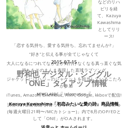
などのリハ
ビリを経
て、Kazuya
Kawashima
としてリリ
ース!
「恋する気持ち、愛する気持ち、忘れてませんか?」
“好き”と伝える事が全てじゃなくて
2015-07-15
大人になるにつれてなかなか気付けなくなる真っ直ぐな気
持ちをそのまんま表現した直球ラブソング
野和也 デジタル・シングル
ジャケットにはハジ→のジャケットを担当しているこたろ
「ONE」タイアップ情報
ーが参加
Information
NEWCLASSIC
iTunes, Amazon, Linemusic, AWA, Google, kkboxで配信!
Kazuya Kawashima「初恋みたいな愛の詩」商品情報
浜松市の音楽番組”浜音っと”のミュージックch「はまみゅ
(毎週火曜日21時〜/MCカトショー)」内で8月のOP/EDと
して「ONE」がO.A.されます。
浜音っと ホームページ