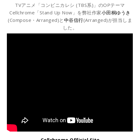
TVアニメ「コンビニカレシ (TBS系)」のOPテーマ
Cellchrome「Stand Up Now」を弊社作家
小田桐ゆうき
(Compose・Arranged)と
中谷信行
(Arranged)が担当しま
した。
Cellchrome Official Site