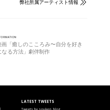
弊社所属アーティスト情報
FORMATION
映画「癒しのこころみ〜自分を好き
になる方法」劇伴制作
LATEST TWEETS
d
Tweets by souken_blog